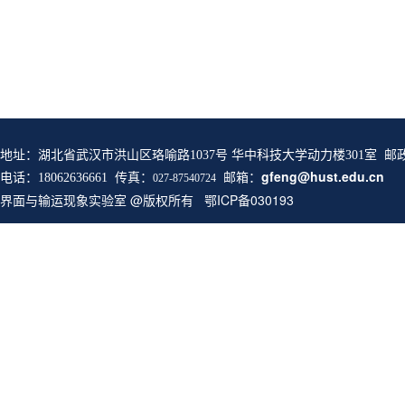
地址：湖北省武汉市洪山区珞喻路1037号 华中科技大学动力楼301室 邮
邮箱：
gfeng@hust.edu.cn
电话：18062636661 传真：
027-87540724
界面与输运现象实验室 @版权所有 鄂ICP备030193