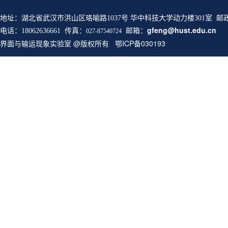
地址：湖北省武汉市洪山区珞喻路1037号 华中科技大学动力楼301室 邮
邮箱：
gfeng@hust.edu.cn
电话：18062636661 传真：
027-87540724
界面与输运现象实验室 @版权所有 鄂ICP备030193